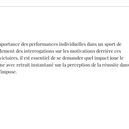
Joburg Ladies Open &
Aram
Investec SA Women's Open
Inte
2022
importance des performances individuelles dans un sport de 
lement des interrogations sur les motivations derrière ces 
ictoires, il est essentiel de se demander quel impact joue le 
 avec retrait instantané sur la perception de la réussite dans
s'impose.