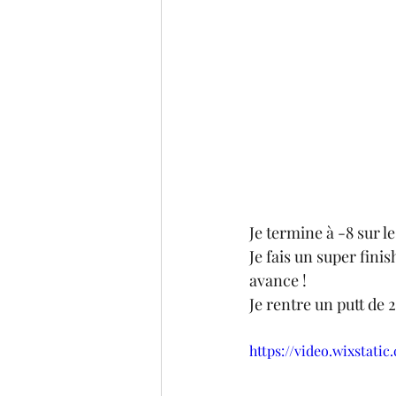
Je termine à -8 sur les
Je fais un super fini
avance ! 
Je rentre un putt de 2
https://video.wixstat