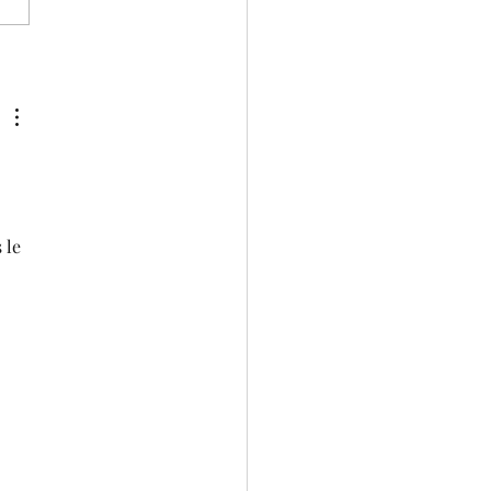
co Saudi Ladies
rnational 2022
 le 