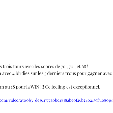
 trois tours avec les scores de 70 , 70 , et 68 ! 
sh avec 4 birdies sur les 5 derniers trous pour gagner avec
m au 18 pour la WIN !!! Ce feeling est exceptionnel.  
ic.com/video/a500b3_de364777a0bc4838abe0f26b2402139f/1080p