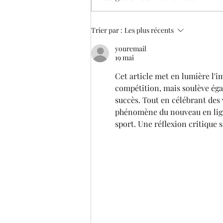
Trust Golf Asian Mixed Cup &
Trier par :
Les plus récents
Asian Mixed Stableford 2022
youremail
19 mai
Cet article met en lumière l'
compétition, mais soulève éga
succès. Tout en célébrant des v
phénomène du nouveau en ligne
sport. Une réflexion critique 